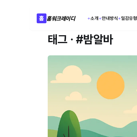
홈
홈워크레이디
소개
안내방식
일감유
태그 · #밤알바