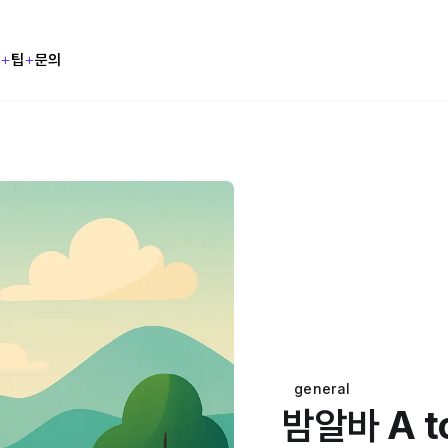
형
팁
문의
general
밤알바 A t